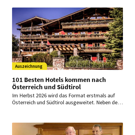
starken Sommerstart und positive Resonanz auf
das neue Restaurant Gildo’s al Fresco.
Auszeichnung
101 Besten Hotels kommen nach
Österreich und Südtirol
Im Herbst 2026 wird das Format erstmals auf
Österreich und Südtirol ausgeweitet. Neben der
Auszeichnung der besten Hotels sollen erstmals
auch der „101 Hotelier des Jahres“ sowie ein
„101 Lifetime Achievement Award“ vergeben
werden.