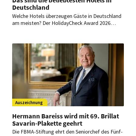
Deutschland
Welche Hotels überzeugen Gäste in Deutschland
am meisten? Der HolidayCheck Award 2026
zeichnet auf Basis von rund 892.000 geprüften
Bewertungen erneut die beliebtesten Häuser aus
– darunter 151 Hotels in Deutschland. Welche
Betriebe es in die Top 10 geschafft haben und
welche Konzepte besonders gut ankommen.
Auszeichnung
Hermann Bareiss wird mit 69. Brillat
Savarin-Plakette geehrt
Die FBMA-Stiftung ehrt den Seniorchef des Fünf-