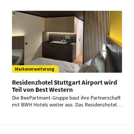
engerer Austausch, individuelle Unterstützung
und gezielte Strategien, um Effizienz und
wirtschaftlichen Erfolg nachhaltig zu steigern.
Markenerweiterung
Residenzhotel Stuttgart Airport wird
Teil von Best Western
Die BeePartment-Gruppe baut ihre Partnerschaft
mit BWH Hotels weiter aus. Das Residenzhotel
Stuttgart Airport wird Teil der Sure Hotel
Collection by Best Western. Nach einer
umfassenden Renovierung soll es in die Marke
Best Western überführt werden.