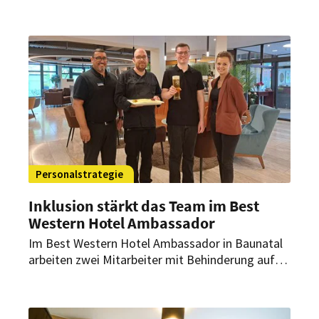
internationale Hotelnetzwerk und der Serviced-
Apartment-Anbieter bündeln ihre Kräfte, um neue
Zielgruppen, Märkte und Marktanteile in
Deutschland und perspektivisch auch in Europa
zu erschließen.
Personalstrategie
Inklusion stärkt das Team im Best
Western Hotel Ambassador
Im Best Western Hotel Ambassador in Baunatal
arbeiten zwei Mitarbeiter mit Behinderung auf
regulären Arbeitsplätzen. Das Haus zeigt, wie
Inklusion den Hotelalltag bereichern und zu einer
offenen Unternehmenskultur beitragen kann.