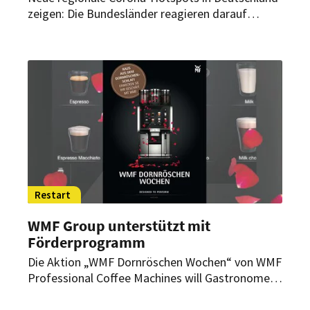
zeigen: Die Bundesländer reagieren darauf
uneinheitlich und nach eigenem Dafürhalten. Das
stiftet Verwirrung, vor allem bei Urlaubern und
Mitarbeitern aus dem Gastgewerbe.
Restart
WMF Group unterstützt mit
Förderprogramm
Die Aktion „WMF Dornröschen Wochen“ von WMF
Professional Coffee Machines will Gastronomen
und Hoteliers durch günstige Angebote beim
Restart unter die Arme greifen.