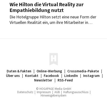
Wie Hilton die Virtual Reality zur
Empathiebildung nutzt
Die Hotelgruppe Hilton setzt eine neue Form der
Virtuellen Realität ein, um ihre Mitarbeiter in
„Einfühlungsvermögen“ zu trainieren. Damit soll
erstklassiger Service am Gast sichergestellt
werden.
Daten & Fakten
|
Online-Werbung
|
Crossmedia-Pakete
|
Über uns
|
Kontakt
|
Facebook
|
LinkedIn
|
Instagram
|
Newsletter
|
RSS-Feed
© HOGAPAGE Media GmbH
Datenschutz
|
Impressum
|
AGB
|
Haftungsausschluss
|
Hinweisgebersystem