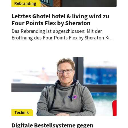
Rebranding
Letztes Ghotel hotel & living wird zu
Four Points Flex by Sheraton
Das Rebranding ist abgeschlossen: Mit der
Eröffnung des Four Points Flex by Sheraton Kiel
hat die The Chocolate on the Pillow Group den
letzten ehemaligen „Ghotel hotel & living“-
Standort in die neue Marke überführt. Damit
endet zugleich die mehr als 30-jährige
Geschichte der Marke Ghotel hotel & living.
Technik
Digitale Bestellsysteme gegen