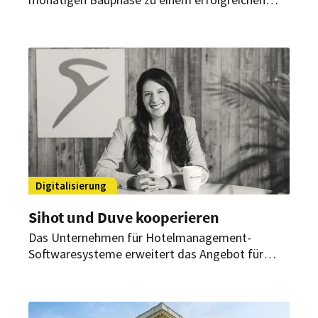
Ende gekommen. Alle Zimmer und Suiten des
Hauses wurden renoviert. Dank einer
Neugestaltung des Erdgeschosses hat das Hotel
jetzt mehr Raum für Veranstaltungen.
Digitalisierung
Sihot und Duve kooperieren
Das Unternehmen für Hotelmanagement-
Softwaresysteme erweitert das Angebot für
Hoteliers mit der neuen Zusammenarbeit. Durch
die automatisierte Synchronisierung der
Reservierungsinformationen entsteht ein