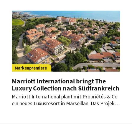
soll eine neue Ära des Hotels im ehemaligen
Zeitungsviertel an der Axel-Springer-Straße
eingeläutet werden.
Markenpremiere
Marriott International bringt The
Luxury Collection nach Südfrankreich
Marriott International plant mit Propriétés & Co
ein neues Luxusresort in Marseillan. Das Projekt
soll 2029 eröffnen und erstmals
Markenresidenzen von Marriott nach Frankreich
bringen.