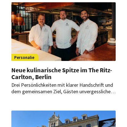
Gäste dazu ein, den Zauber der
Vorweihnachtszeit hoch über der Stadt zu
erleben.
Personalie
Neue kulinarische Spitze im The Ritz-
Carlton, Berlin
Drei Persönlichkeiten mit klarer Handschrift und
dem gemeinsamen Ziel, Gästen unvergessliche
kulinarische Erlebnisse zu bieten. Im The Ritz-
Carlton, Berlin bildet ein starkes Trio die neue
kulinarische Spitze für Geschmack, Handwerk
und Leidenschaft.