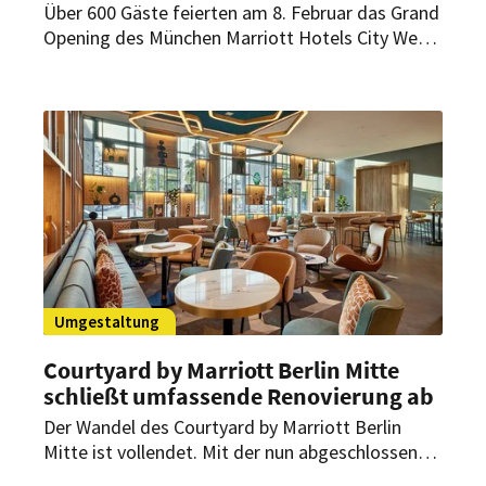
Über 600 Gäste feierten am 8. Februar das Grand
Opening des München Marriott Hotels City West,
darunter zahlreiche namhafte Persönlichkeiten.
Als Flaggschiff von Marriott Hotels beeindruckt
das elegante Hotel im Stadtteil Westend durch
richtungsweisende Innovation und Modernität in
Design und Technologie.
Umgestaltung
Courtyard by Marriott Berlin Mitte
schließt umfassende Renovierung ab
Der Wandel des Courtyard by Marriott Berlin
Mitte ist vollendet. Mit der nun abgeschlossenen
Renovierung der Lobby und des Fitnessbereiches