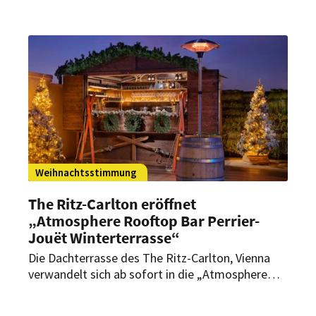
übernimmt Luis Hendricks als Küchenchef die
kulinarische Leitung eines neuen
Restaurantprojekts im The Ritz-Carlton,
Wolfsburg.
Weihnachtsstimmung
The Ritz-Carlton eröffnet
„Atmosphere Rooftop Bar Perrier-
Jouët Winterterrasse“
Die Dachterrasse des The Ritz-Carlton, Vienna
verwandelt sich ab sofort in die „Atmosphere
Rooftop Bar Perrier-Jouët Winterterrasse“. Bis
zum 4. Januar 2026 lädt die Winteroase die