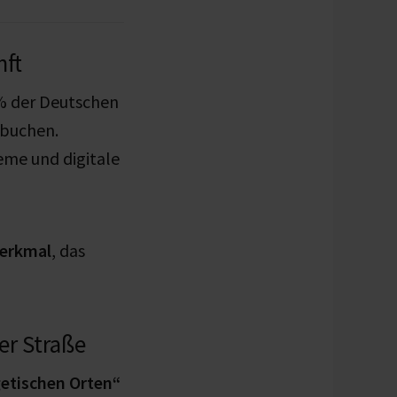
nft
 % der Deutschen
 buchen.
eme und digitale
merkmal
, das
er Straße
getischen Orten“