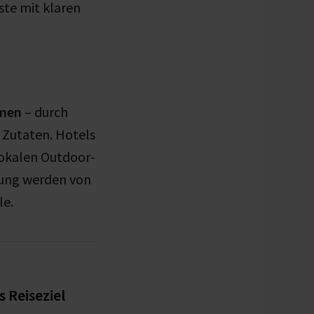
te mit klaren
men
– durch
Zutaten. Hotels
okalen Outdoor-
ung werden von
le.
 Reiseziel