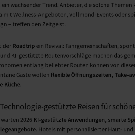
st ein wachsender Trend. Anbieter, die solche Themen 
wa mit Wellness-Angeboten, Vollmond-Events oder spir
gn – treffen den Zeitgeist.
t der
Roadtrip
ein Revival: Fahrgemeinschaften, spon
und KI-gestützte Routenvorschläge machen das gem
stronomen entlang beliebter Routen können von diese
pontane Gäste wollen
flexible Öffnungszeiten, Take-
he Küche
.
Technologie-gestützte Reisen für schön
rwarten 2026
KI-gestützte Anwendungen, smarte Spi
flegeangebote
. Hotels mit personalisierter Haut- und