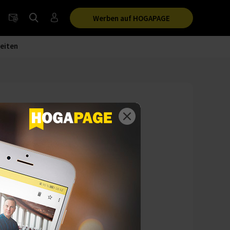
Werben auf HOGAPAGE
eiten
ne
te, Hightech-
n eröffnet das für