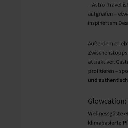
– Astro-Travel i
aufgreifen – et
inspiriertem Desi
Außerdem erleb
Zwischenstopps 
attraktiver. Ga
profitieren – s
und authentisc
Glowcation: 
Wellnessgäste e
klimabasierte P