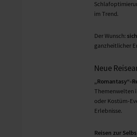
Schlafoptimieru
im Trend.
Der Wunsch:
sic
ganzheitlicher E
Neue Reisea
„Romantasy“-Re
Themenwelten in
oder Kostüm-Even
Erlebnisse.
Reisen zur Selb