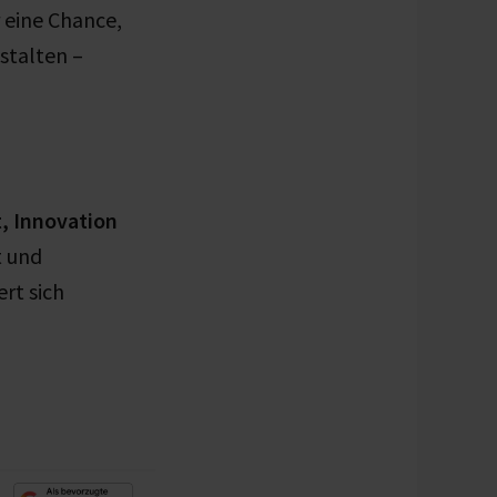
 eine Chance,
stalten –
t, Innovation
t und
rt sich