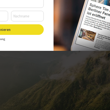
r, Autor:
Sarah Hoffmann
nieren
rung