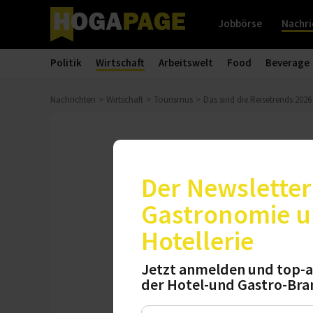
Jobbörse
Nachri
Politik
Wirtschaft
Arbeitswelt
Food
Beverage
Nachrichten
Wirtschaft
Tourismus
Das sind die Reisetrends 2026
Studie
Das sind die 
Der Newsletter 
Gastronomie 
Reisende wollen la
Hotellerie
Standardaufenthal
Komfort und Erleb
Jetzt anmelden und top-a
Hoteliers?
der Hotel-und Gastro-Bra