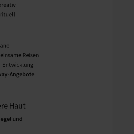
kreativ
ituell
tane
einsame Reisen
r Entwicklung
away-Angebote
ere Haut
egel und