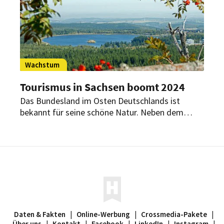
Wachstum
Tourismus in Sachsen boomt 2024
Das Bundesland im Osten Deutschlands ist
bekannt für seine schöne Natur. Neben dem
Erzgebirge und dem Elbsandsteingebirge locken
auch vibrierende Städte wie Dresden und Leipzig
die Gäste an.
Daten & Fakten
|
Online-Werbung
|
Crossmedia-Pakete
|
Über uns
|
Kontakt
|
Facebook
|
LinkedIn
|
Instagram
|