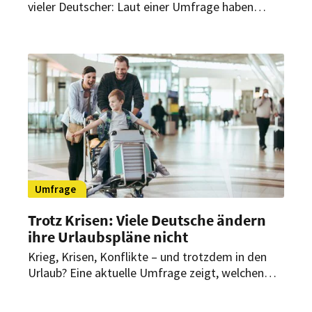
vieler Deutscher: Laut einer Umfrage haben
bereits zahlreiche Urlauber ihre Trips zu Ostern
angepasst, verschoben oder abgesagt. Vor allem
steigende Transportkosten spielen dabei eine
zentrale Rolle.
Umfrage
Trotz Krisen: Viele Deutsche ändern
ihre Urlaubspläne nicht
Krieg, Krisen, Konflikte – und trotzdem in den
Urlaub? Eine aktuelle Umfrage zeigt, welchen
Einfluss internationale Spannungen auf die
Reisepläne der Deutschen haben.