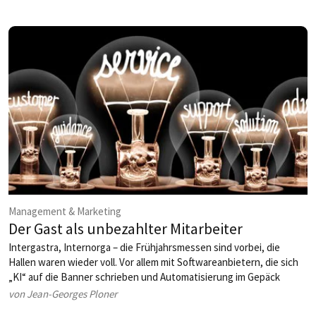
Management & Marketing
Der Gast als unbezahlter Mitarbeiter
Intergastra, Internorga – die Frühjahrsmessen sind vorbei, die
Hallen waren wieder voll. Vor allem mit Softwareanbietern, die sich
„KI“ auf die Banner schrieben und Automatisierung im Gepäck
hatten. Beides ist nicht dasselbe.
von Jean-Georges Ploner