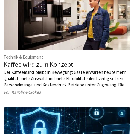
Technik & Equipment
Kaffee wird zum Konzept
Der Kaffeemarkt bleibt in Bewegung: Gäste erwarten heute mehr
Qualität, mehr Auswahl und mehr Flexibilität. Gleichzeitig setzen
Personalmangel und Kostendruck Betriebe unter Zugzwang. Die
Antwort der Branche: Hightech-Vollautomaten, neue
von Karoline Giokas
Getränkekonzepte – und ein überraschend
dynamisches Comeback automatisierter Verpflegung.