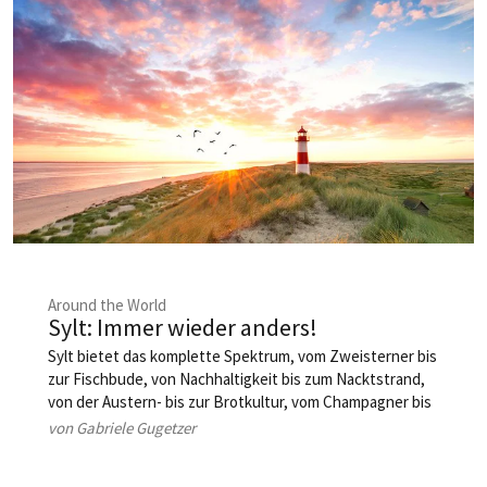
Around the World
Sylt: Immer wieder anders!
Sylt bietet das komplette Spektrum, vom Zweisterner bis
zur Fisch­bude, von ­Nachhaltigkeit bis zum Nacktstrand,
von der Austern- bis zur Brotkultur, ­vom ­Champagner bis
zum Tee – und das mittlerweile ganzjährig.
von Gabriele Gugetzer