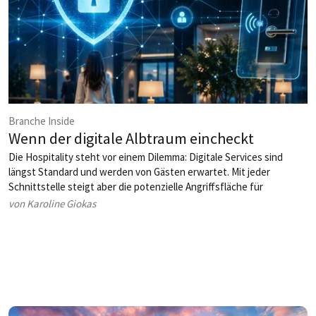
Branche Inside
Wenn der digitale Albtraum eincheckt
Die Hospitality steht vor einem Dilemma: Digitale Services sind
längst Standard und werden von Gästen erwartet. Mit jeder
Schnittstelle steigt aber die potenzielle Angriffsfläche für
Cyberkriminelle. Der Umgang mit den Risiken wird damit zur
von Karoline Giokas
strategischen Aufgabe.