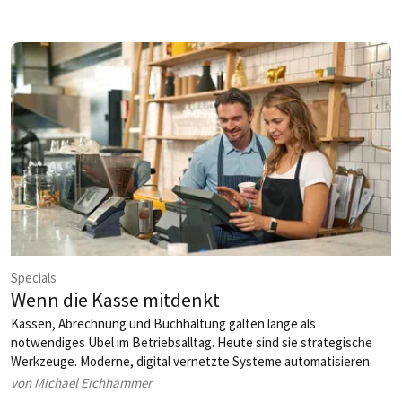
Specials
Wenn die Kasse mitdenkt
Kassen, Abrechnung und Buchhaltung galten lange als
notwendiges Übel im Betriebsalltag. Heute sind sie strategische
Werkzeuge. Moderne, digital vernetzte Systeme automatisieren
Routinen, schaffen Transparenz und liefern in Echtzeit die Basis für
von Michael Eichhammer
bessere Entscheidungen. Wir zeigen, worauf es ankommt und wie