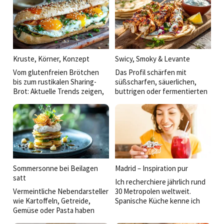
Kruste, Körner, Konzept
Swicy, Smoky & Levante
Vom glutenfreien Brötchen
Das Profil schärfen mit
bis zum rustikalen Sharing-
süßscharfen, säuerlichen,
Brot: Aktuelle Trends zeigen,
buttrigen oder fermentierten
dass die Zukunft des
Akzenten und Anregungen aus
Backwarenangebots in der
der thailändischen über die
Verbindung von Genuss,
BBQ- bis hin zur Mezzekultur:
Gesundheit und Convenience
So werden einfache Gerichte
liegt.
veredelt und der Koch kann
eine eigene Handschrift
zeigen.
Sommersonne bei Beilagen
Madrid – Inspiration pur
satt
Ich recherchiere jährlich rund
Vermeintliche Nebendarsteller
30 Metropolen weltweit.
wie Kartoffeln, Getreide,
Spanische Küche kenne ich
Gemüse oder Pasta haben
aus San Sebastián, Barcelona,
heute mehr zu bieten: Sie
Sevilla. Dass Madrid mich so