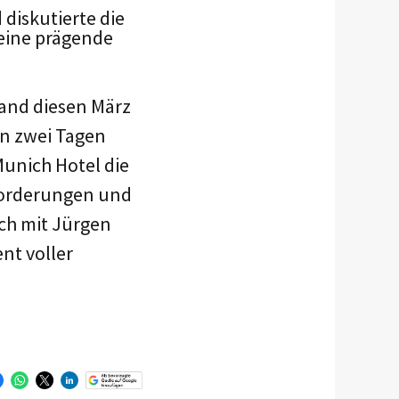
diskutierte die
 eine prägende
tand diesen März
An zwei Tagen
unich Hotel die
forderungen und
ch mit Jürgen
nt voller