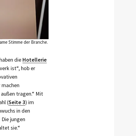
same Stimme der Branche.
 haben die
Hotellerie
erk ist“, hob er
ovativen
r machen
 außen tragen.“ Mit
hl (
Seite 3
) im
hwuchs in den
 Die jungen
tet sie.“