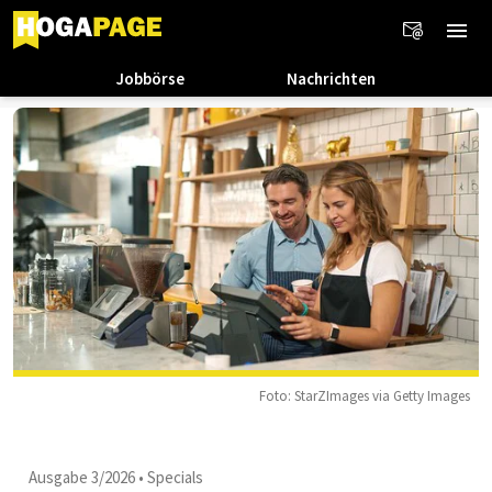
Jobbörse
Nachrichten
Foto: StarZImages via Getty Images
Ausgabe 3/2026
•
Specials