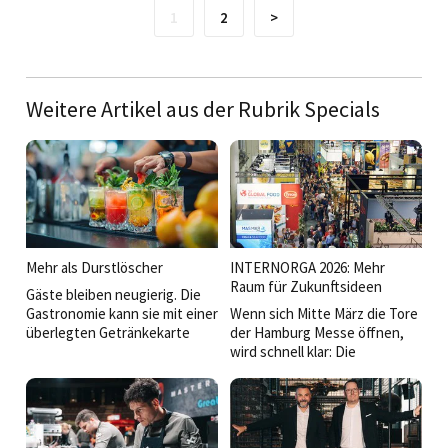
1
2
>
Weitere Artikel aus der Rubrik Specials
Mehr als Durstlöscher
INTERNORGA 2026: Mehr
Raum für Zukunftsideen
Gäste bleiben neugierig. Die
Gastronomie kann sie mit einer
Wenn sich Mitte März die Tore
überlegten Getränkekarte
der Hamburg Messe öffnen,
überraschen und ihr Know-
wird schnell klar: Die
how an der Bar, am Tisch und
Internorga 2026 setzt ein
auf der Terrasse
starkes Signal für die gesamte
umsatzbringend einsetzen.
Hospitality-Branche. Die
internationale Leitmesse
wächst nicht nur in der Fläche,