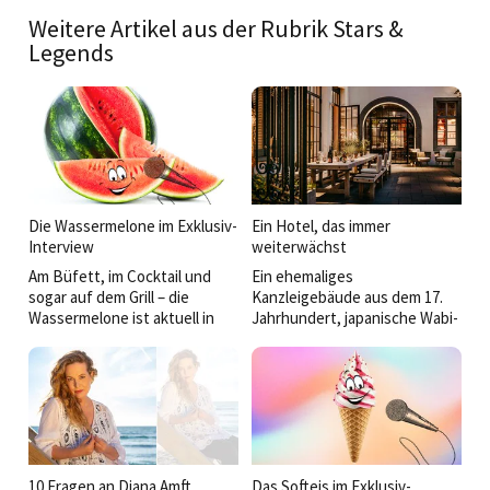
Weitere Artikel aus der Rubrik Stars &
Legends
Die Wassermelone im Exklusiv-
Ein Hotel, das immer
Interview
weiterwächst
Am Büfett, im Cocktail und
Ein ehemaliges
sogar auf dem Grill – die
Kanzleigebäude aus dem 17.
Wassermelone ist aktuell in
Jahrhundert, japanische Wabi-
jedermanns Munde.
Sabi-Philosophie, nordisch-
Im Gespräch verrät sie mehr
japanische Sterneküche und
über ihren Aufstieg zur ­
eine Gastgeberfamilie mit
beliebtesten Sommerfrucht
Vision: Das PURS Luxury
der Welt.
Boutique Hotel & Restaurant
in Andernach ist vieles
zugleich – Boutiquehotel,
Designobjekt und
10 Fragen an Diana Amft
Das Softeis im Exklusiv-