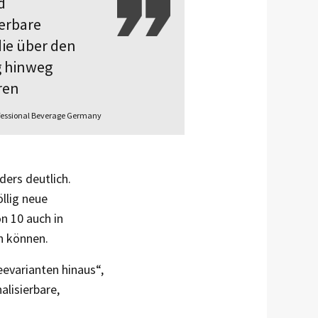
d
ierbare
die über den
g hinweg
ren
ofessional Beverage Germany
ers deutlich.
llig neue
n 10 auch in
n können.
evarianten hinaus“,
alisierbare,