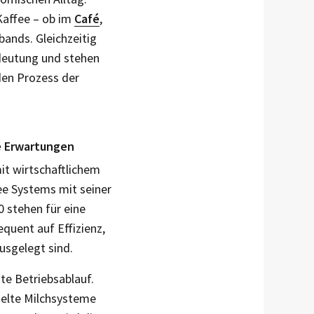
Kaffee – ob im
Café
,
bands. Gleichzeitig
eutung und stehen
den Prozess der
e Erwartungen
it wirtschaftlichem
ee Systems mit seiner
0 stehen für eine
quent auf Effizienz,
usgelegt sind.
te Betriebsablauf.
kelte Milchsysteme