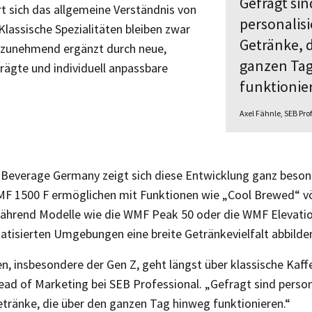
Gefragt sin
rt sich das allgemeine Verständnis von
personalis
lassische Spezialitäten bleiben zwar
Getränke, 
 zunehmend ergänzt durch neue,
ganzen Ta
rägte und individuell anpassbare
funktionie
Axel Fähnle, SEB Pr
 Beverage Germany zeigt sich diese Entwicklung ganz besond
F 1500 F ermöglichen mit Funktionen wie „Cool Brewed“ vö
ährend Modelle wie die WMF Peak 50 oder die WMF Elevatio
atisierten Umgebungen eine breite Getränkevielfalt abbilde
, insbesondere der Gen Z, geht längst über klassische Kaffe
Head of Marketing bei SEB ­Professional. „Gefragt sind person
Getränke, die über den ganzen Tag hinweg funktionieren.“