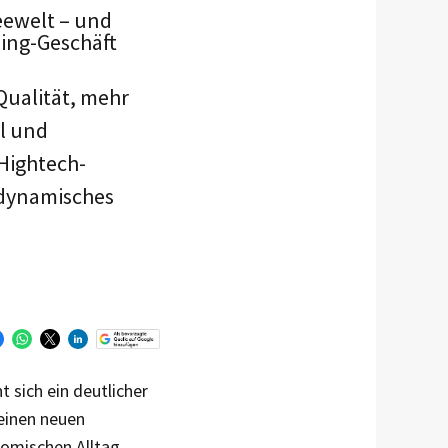
eewelt – und
ing-Geschäft
Qualität, mehr
el und
Hightech-
 dynamisches
t sich ein deutlicher
einen neuen
omischen Alltag.