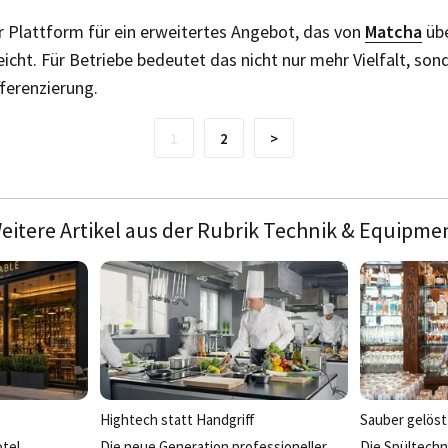
r Plattform für ein erweitertes Angebot, das von
Matcha
übe
eicht. Für Betriebe bedeutet das nicht nur mehr Vielfalt, so
ferenzierung.
1
2
>
eitere Artikel aus der Rubrik Technik & Equipme
Hightech statt Handgriff
Sauber gelöst
tel,
Die neue Generation professioneller
Die Spültechn