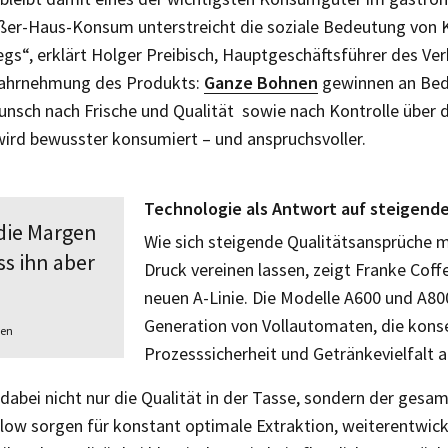
ßer-Haus-Konsum unterstreicht die soziale Bedeutung von 
s“, erklärt Holger Preibisch, Hauptgeschäftsführer des Ver
 Wahrnehmung des Produkts:
Ganze Bohnen
gewinnen an Bed
Wunsch nach Frische und Qualität sowie nach Kontrolle über 
wird bewusster konsumiert – und anspruchsvoller.
Technologie als Antwort auf steigend
 die Margen
Wie sich steigende Qualitätsansprüche m
s ihn aber
Druck vereinen lassen, zeigt Franke Coff
n
neuen A-Linie. Die Modelle A600 und A80
Generation von Vollautomaten, die konse
ven
Prozesssicherheit und Getränkevielfalt a
dabei nicht nur die Qualität in der Tasse, sondern der gesam
low sorgen für konstant optimale Extraktion, weiterentwic