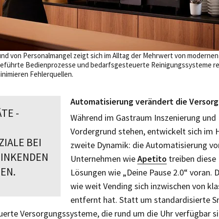
nd von Personalmangel zeigt sich im Alltag der Mehrwert von moderne
 geführte Bedienprozesse und bedarfsgesteuerte Reinigungssysteme r
nimieren Fehlerquellen.
Automatisierung verändert die Versor
TE ­
Während im Gastraum Inszenierung und E
Vordergrund stehen, entwickelt sich im 
IALE BEI
zweite Dynamik: die Automatisierung vo
SINKENDEN
Unternehmen wie
Apetito
treiben diese
EN.
Lösungen wie „Deine Pause 2.0“ voran. D
wie weit Vending sich inzwischen von k
entfernt hat. Statt um standardisierte 
teuerte Versorgungssysteme, die rund um die Uhr verfügbar si