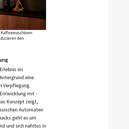
n Kaffeemaschinen:
eduzieren den
gung
rlebnis im
Hintergrund eine
n Verpflegung.
 Entwicklung mit ­
as Konzept zeigt,
lassischen Automaten
Snacks geht es um
nd und sich nahtlos in