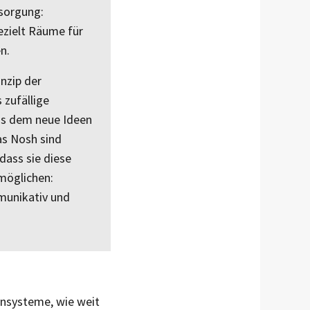
sorgung:
ezielt Räume für
n.
nzip der
 zufällige
us dem neue Ideen
as Nosh sind
dass sie diese
möglichen:
munikativ und
nsysteme, wie weit