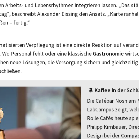
ten Arbeits- und Lebensrhythmen integrieren lassen. „Das st
ltag“, beschreibt Alexander Eissing den Ansatz. „Karte ranhal
ßen – fertig.“
atisierten Verpflegung ist eine direkte Reaktion auf veränd
Wo Personal fehlt oder eine klassische
Gastronomie
wirtsc
tehen neue Lösungen, die Versorgung sichern und gleichzeitig
chließen.
Kaffee in der Schl
Die Cafébar Nosh am 
LabCampus zeigt, welc
Rolle Cafés heute spie
Philipp Kirnbauer, Dire
Design bei der
Compas