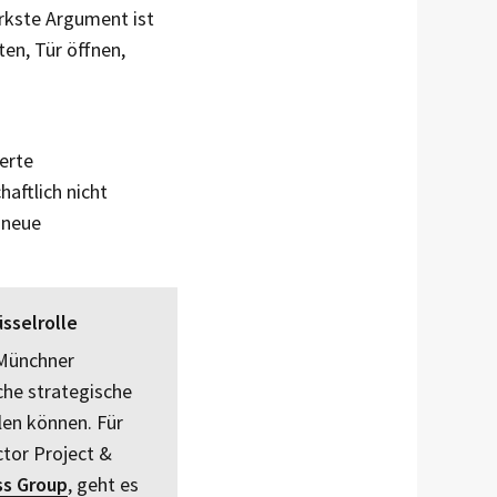
ärkste Argument ist
ten, Tür öffnen,
erte
haftlich nicht
 neue
üsselrolle
Münchner
he strategische
len können. Für
ctor Project &
s Group
, geht es