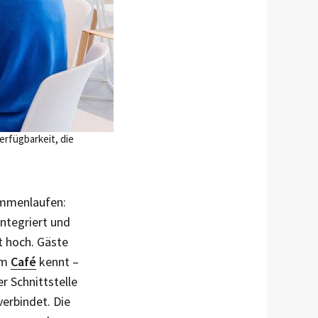
rfügbarkeit, die
ammenlaufen:
ntegriert und
t hoch. Gäste
em
Café
kennt –
r Schnittstelle
er­bindet. Die