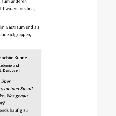
s, zum anderen
cht widersprechen,
 im Gastraum und als
eue Zielgruppen,
Joachim Kühne
Akademie und
 J. Darboven
 über
, meinen Sie oft
ke. Was genau
er?
rends häufig zu